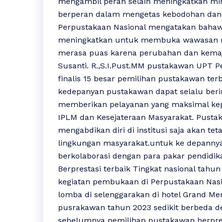
mengambil peran selain meningkatkan mi
berperan dalam mengetas kebodohan dan 
Perpustakaan Nasional mengatakan bahaw
meningkatkan untuk membuka wawasan m
merasa puas karena perubahan dan kemaju
Susanti. R.,S.I.Pust.MM pustakawan UPT 
finalis 15 besar pemilihan pustakawan ter
kedepanyan pustakawan dapat selalu berino
memberikan pelayanan yang maksimal ke
IPLM dan Kesejateraan Masyarakat. Pustak
mengabdikan diri di institusi saja akan t
lingkungan masyarakat.untuk ke depanny
berkolaborasi dengan para pakar pendidi
Berprestasi terbaik Tingkat nasional tahun
kegiatan pembukaan di Perpustakaan Nasi
lomba di selenggarakan di hotel Grand Me
pusrakawan tahun 2023 sedikit berbeda d
sebelumnya pemilihan pustakawan berprest