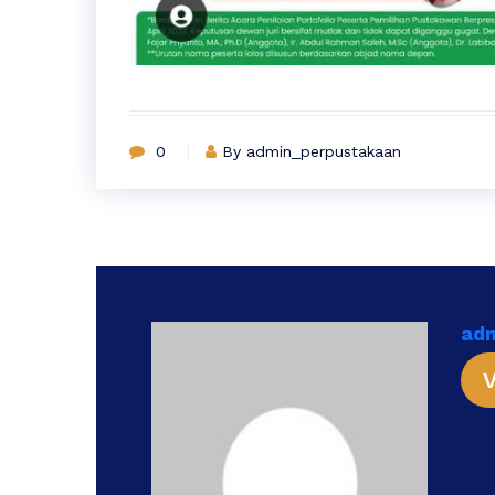
0
By admin_perpustakaan
ad
V