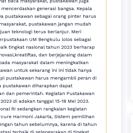
nat baca masyarakat, pustakawan juga
mencerdaskan generasi bangsa. Kepala
a pustakawan sebagai orang pinter harus
asyarakat, pustakawan jangan mudah
an teknologi terus berlanjur. Meri
Perpustakaan UM Bengkulu lolos sebagai
baik tingkat nasional tahun 2023 berharap
vasi,kreatiftas, dan berjejaraing dalam
pada masyarakat dalam meningkatkan
awan untuk sekarang ini ini tidak hanya
etapi pustakawan harus mengambil peran di
a pustakawan diharapkan dapat
kan dan pemerintah. Kegiatan Pustakawan
 2023 di adakan tanggal 15-18 Mei 2023.
onal RI sedangkan rangkaian kegiatan
rcure Harmoni Jakarta, Sistem pemilihan
engan tahun sebelumnya, karena di tahun
asi terbaik di selengarakan di tingkat