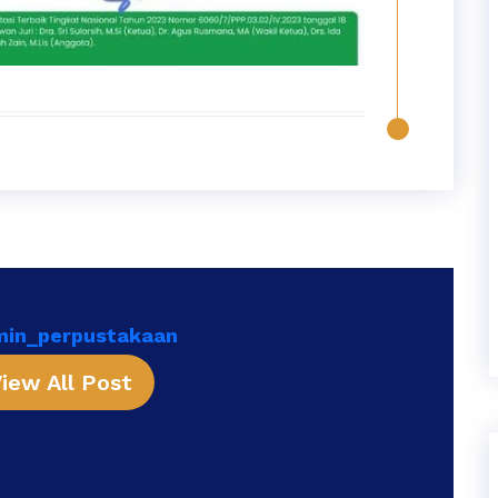
min_perpustakaan
iew All Post